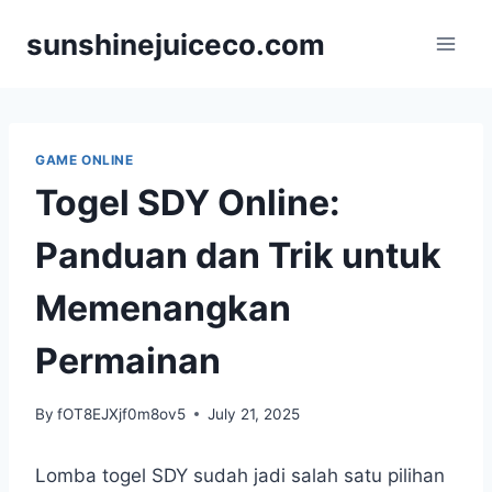
Skip
sunshinejuiceco.com
to
content
GAME ONLINE
Togel SDY Online:
Panduan dan Trik untuk
Memenangkan
Permainan
By
fOT8EJXjf0m8ov5
July 21, 2025
Lomba togel SDY sudah jadi salah satu pilihan