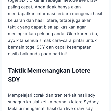
togel SDY. Dikenal sebagai metode live draw
paling cepat, Anda tidak hanya akan
mendapatkan informasi terbaru mengenai hasil
keluaran dan hasil lotere, tetapi juga akan
taktik yang dapat bisa aplikasikan agar
meningkatkan peluang anda. Oleh karena itu,
ayo kita semua simak cara-cara pintar untuk
bermain togel SDY dan capai kesempatan
nasib baik anda pada hari ini!
Taktik Memenangkan Lotere
SDY
Mempelajari corak dan tren terkait hasil sdy
sungguh krusial ketika bermain lotere Sydney.
Melalui mengamati hasil dari live draw sdy