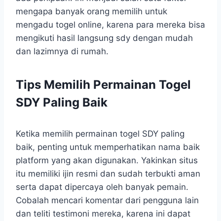
mengapa banyak orang memilih untuk
mengadu togel online, karena para mereka bisa
mengikuti hasil langsung sdy dengan mudah
dan lazimnya di rumah.
Tips Memilih Permainan Togel
SDY Paling Baik
Ketika memilih permainan togel SDY paling
baik, penting untuk memperhatikan nama baik
platform yang akan digunakan. Yakinkan situs
itu memiliki ijin resmi dan sudah terbukti aman
serta dapat dipercaya oleh banyak pemain.
Cobalah mencari komentar dari pengguna lain
dan teliti testimoni mereka, karena ini dapat