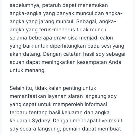
sebelumnya, petaruh dapat menemukan
angka-angka yang banyak muncul dan angka-
angka yang jarang muncul. Sebagai, angka-
angka yang terus-menerus tidak muncul
selama beberapa draw bisa menjadi calon
yang baik untuk diperhitungkan pada sesi yang
akan datang. Dengan catatan hasil sdy sebagai
acuan dapat meningkatkan kesempatan Anda
untuk menang.
Selain itu, tidak kalah penting untuk
memanfaatkan layanan siaran langsung sdy
yang cepat untuk memperoleh informasi
terbaru tentang hasil keluaran dan angka
keluaran Sydney. Dengan mendapat live result
sdy secara langsung, pemain dapat membuat