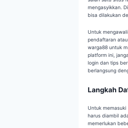
mengasyikkan. Di
bisa dilakukan d
Untuk mengawali 
pendaftaran atau 
warga88 untuk me
platform ini, jan
login dan tips b
berlangsung deng
Langkah Da
Untuk memasuki p
harus diambil a
memerlukan beber