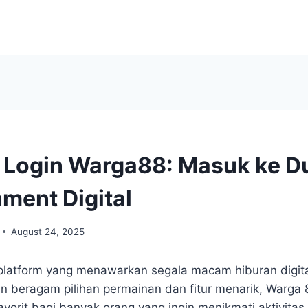
Login Warga88: Masuk ke D
nment Digital
August 24, 2025
latform yang menawarkan segala macam hiburan digita
 beragam pilihan permainan dan fitur menarik, Warga 
favorit bagi banyak orang yang ingin menikmati aktivitas