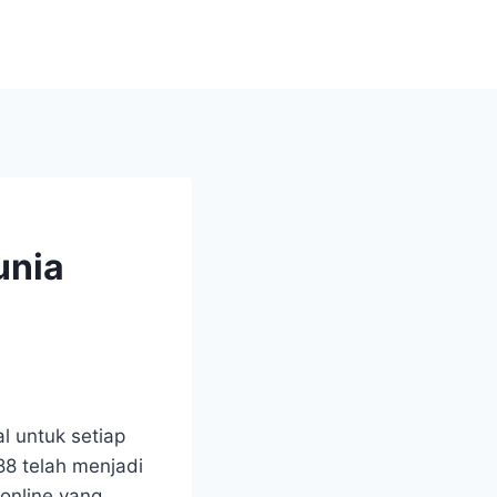
unia
l untuk setiap
88 telah menjadi
 online yang