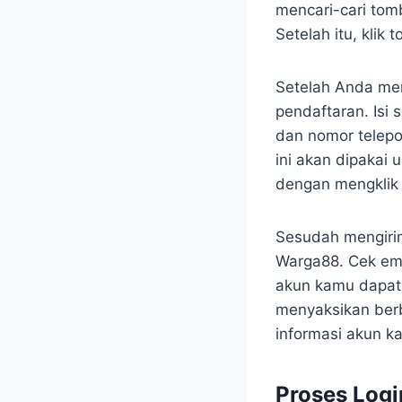
mencari-cari tom
Setelah itu, klik
Setelah Anda men
pendaftaran. Isi 
dan nomor telepo
ini akan dipakai
dengan mengklik 
Sesudah mengirim
Warga88. Cek ema
akun kamu dapat 
menyaksikan berb
informasi akun k
Proses Log