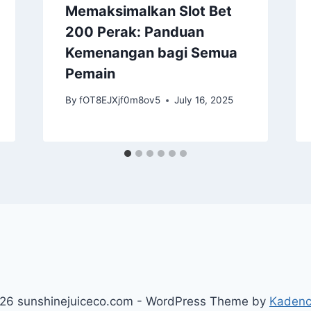
Memaksimalkan Slot Bet
200 Perak: Panduan
Kemenangan bagi Semua
Pemain
By
fOT8EJXjf0m8ov5
July 16, 2025
26 sunshinejuiceco.com - WordPress Theme by
Kaden