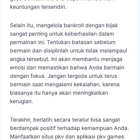
keuntungan tersendiri.
Selain itu, mengelola bankroll dengan bijak
sangat penting untuk keberhasilan dalam
permainan ini. Tentukan batasan sebelum
bermain dan disiplinlah untuk tidak melampaui
angka tersebut. Ini akan membantu menjaga
emosi dan memastikan bahwa Anda bermain
dengan fokus. Jangan tergoda untuk terus
bermain saat mengalami kekalahan, karena
biasanya itu hanya akan meningkatkan
kerugian.
Terakhir, berlatih secara teratur bisa sangat
berdampak positif terhadap kemampuan Anda.
Manfaatkan situs pkv dan aplikasi pkv games