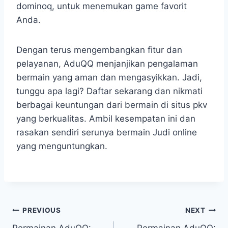
dominoq, untuk menemukan game favorit
Anda.
Dengan terus mengembangkan fitur dan
pelayanan, AduQQ menjanjikan pengalaman
bermain yang aman dan mengasyikkan. Jadi,
tunggu apa lagi? Daftar sekarang dan nikmati
berbagai keuntungan dari bermain di situs pkv
yang berkualitas. Ambil kesempatan ini dan
rasakan sendiri serunya bermain Judi online
yang menguntungkan.
Post
PREVIOUS
NEXT
Permainan AduQQ:
Permainan AduQQ: