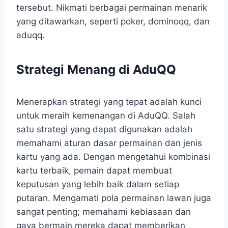
tersebut. Nikmati berbagai permainan menarik
yang ditawarkan, seperti poker, dominoqq, dan
aduqq.
Strategi Menang di AduQQ
Menerapkan strategi yang tepat adalah kunci
untuk meraih kemenangan di AduQQ. Salah
satu strategi yang dapat digunakan adalah
memahami aturan dasar permainan dan jenis
kartu yang ada. Dengan mengetahui kombinasi
kartu terbaik, pemain dapat membuat
keputusan yang lebih baik dalam setiap
putaran. Mengamati pola permainan lawan juga
sangat penting; memahami kebiasaan dan
gaya bermain mereka dapat memberikan