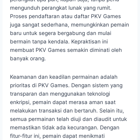
mengunduh perangkat lunak yang rumit.
Proses pendaftaran atau daftar PKV Games
juga sangat sederhana, memungkinkan pemain
baru untuk segera bergabung dan mulai
bermain tanpa kendala. Kepraktisan ini
membuat PKV Games semakin diminati oleh
banyak orang.
Keamanan dan keadilan permainan adalah
prioritas di PKV Games. Dengan sistem yang
transparan dan menggunakan teknologi
enkripsi, pemain dapat merasa aman saat
melakukan transaksi dan bertaruh. Selain itu,
semua permainan telah diuji dan diaudit untuk
memastikan tidak ada kecurangan. Dengan
fitur-fitur ini, pemain dapat menikmati