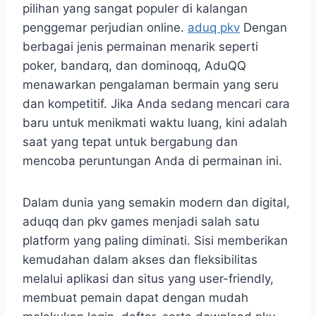
pilihan yang sangat populer di kalangan
penggemar perjudian online.
aduq pkv
Dengan
berbagai jenis permainan menarik seperti
poker, bandarq, dan dominoqq, AduQQ
menawarkan pengalaman bermain yang seru
dan kompetitif. Jika Anda sedang mencari cara
baru untuk menikmati waktu luang, kini adalah
saat yang tepat untuk bergabung dan
mencoba peruntungan Anda di permainan ini.
Dalam dunia yang semakin modern dan digital,
aduqq dan pkv games menjadi salah satu
platform yang paling diminati. Sisi memberikan
kemudahan dalam akses dan fleksibilitas
melalui aplikasi dan situs yang user-friendly,
membuat pemain dapat dengan mudah