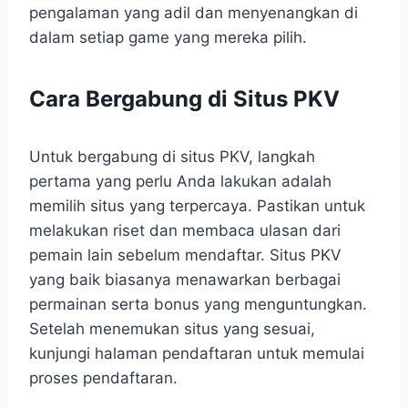
pengalaman yang adil dan menyenangkan di
dalam setiap game yang mereka pilih.
Cara Bergabung di Situs PKV
Untuk bergabung di situs PKV, langkah
pertama yang perlu Anda lakukan adalah
memilih situs yang terpercaya. Pastikan untuk
melakukan riset dan membaca ulasan dari
pemain lain sebelum mendaftar. Situs PKV
yang baik biasanya menawarkan berbagai
permainan serta bonus yang menguntungkan.
Setelah menemukan situs yang sesuai,
kunjungi halaman pendaftaran untuk memulai
proses pendaftaran.