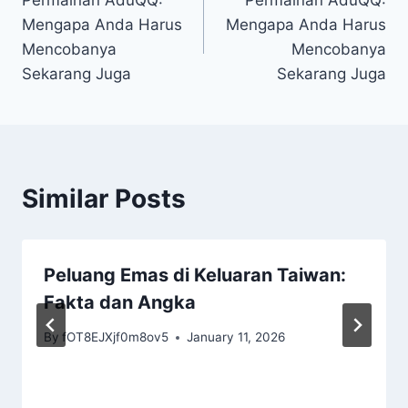
navigation
Mengapa Anda Harus
Mengapa Anda Harus
Mencobanya
Mencobanya
Sekarang Juga
Sekarang Juga
Similar Posts
Peluang Emas di Keluaran Taiwan:
Fakta dan Angka
By
fOT8EJXjf0m8ov5
January 11, 2026