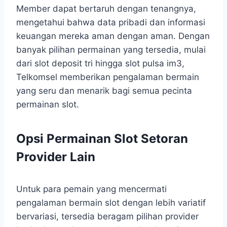
Member dapat bertaruh dengan tenangnya,
mengetahui bahwa data pribadi dan informasi
keuangan mereka aman dengan aman. Dengan
banyak pilihan permainan yang tersedia, mulai
dari slot deposit tri hingga slot pulsa im3,
Telkomsel memberikan pengalaman bermain
yang seru dan menarik bagi semua pecinta
permainan slot.
Opsi Permainan Slot Setoran
Provider Lain
Untuk para pemain yang mencermati
pengalaman bermain slot dengan lebih variatif
bervariasi, tersedia beragam pilihan provider