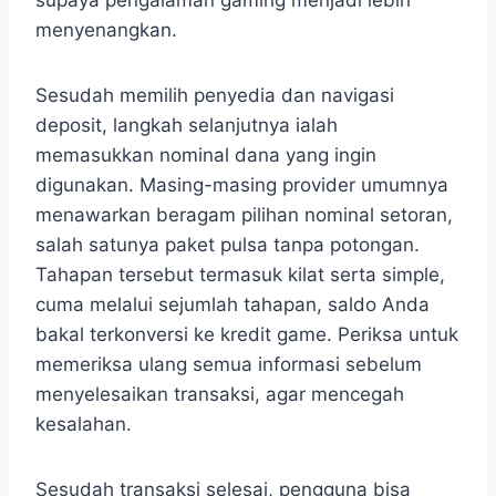
menyenangkan.
Sesudah memilih penyedia dan navigasi
deposit, langkah selanjutnya ialah
memasukkan nominal dana yang ingin
digunakan. Masing-masing provider umumnya
menawarkan beragam pilihan nominal setoran,
salah satunya paket pulsa tanpa potongan.
Tahapan tersebut termasuk kilat serta simple,
cuma melalui sejumlah tahapan, saldo Anda
bakal terkonversi ke kredit game. Periksa untuk
memeriksa ulang semua informasi sebelum
menyelesaikan transaksi, agar mencegah
kesalahan.
Sesudah transaksi selesai, pengguna bisa