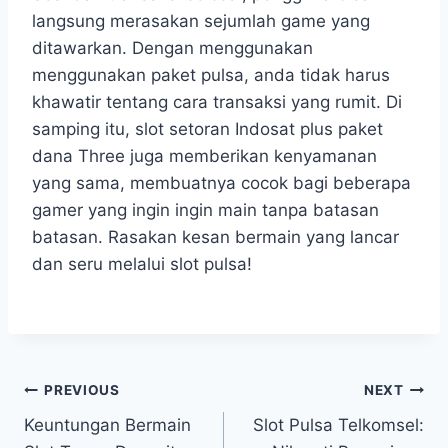
langsung merasakan sejumlah game yang
ditawarkan. Dengan menggunakan
menggunakan paket pulsa, anda tidak harus
khawatir tentang cara transaksi yang rumit. Di
samping itu, slot setoran Indosat plus paket
dana Three juga memberikan kenyamanan
yang sama, membuatnya cocok bagi beberapa
gamer yang ingin ingin main tanpa batasan
batasan. Rasakan kesan bermain yang lancar
dan seru melalui slot pulsa!
Post
PREVIOUS
NEXT
Keuntungan Bermain
Slot Pulsa Telkomsel:
navigation