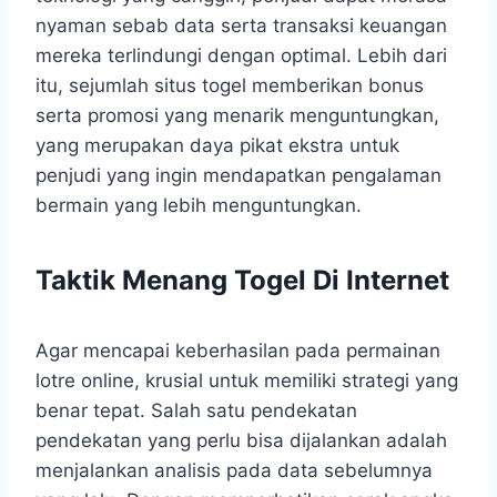
nyaman sebab data serta transaksi keuangan
mereka terlindungi dengan optimal. Lebih dari
itu, sejumlah situs togel memberikan bonus
serta promosi yang menarik menguntungkan,
yang merupakan daya pikat ekstra untuk
penjudi yang ingin mendapatkan pengalaman
bermain yang lebih menguntungkan.
Taktik Menang Togel Di Internet
Agar mencapai keberhasilan pada permainan
lotre online, krusial untuk memiliki strategi yang
benar tepat. Salah satu pendekatan
pendekatan yang perlu bisa dijalankan adalah
menjalankan analisis pada data sebelumnya