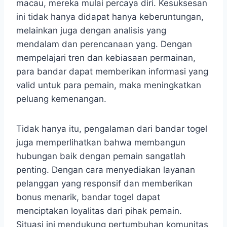
macau, mereka mulai percaya diri. Kesuksesan
ini tidak hanya didapat hanya keberuntungan,
melainkan juga dengan analisis yang
mendalam dan perencanaan yang. Dengan
mempelajari tren dan kebiasaan permainan,
para bandar dapat memberikan informasi yang
valid untuk para pemain, maka meningkatkan
peluang kemenangan.
Tidak hanya itu, pengalaman dari bandar togel
juga memperlihatkan bahwa membangun
hubungan baik dengan pemain sangatlah
penting. Dengan cara menyediakan layanan
pelanggan yang responsif dan memberikan
bonus menarik, bandar togel dapat
menciptakan loyalitas dari pihak pemain.
Situasi ini mendukung pertumbuhan komunitas