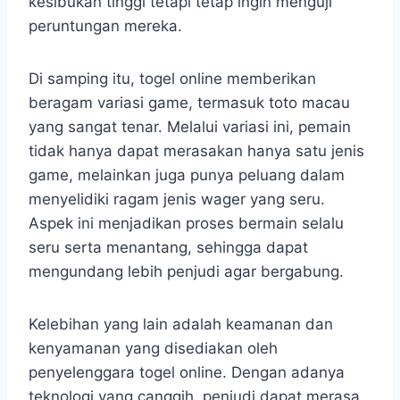
kesibukan tinggi tetapi tetap ingin menguji
peruntungan mereka.
Di samping itu, togel online memberikan
beragam variasi game, termasuk toto macau
yang sangat tenar. Melalui variasi ini, pemain
tidak hanya dapat merasakan hanya satu jenis
game, melainkan juga punya peluang dalam
menyelidiki ragam jenis wager yang seru.
Aspek ini menjadikan proses bermain selalu
seru serta menantang, sehingga dapat
mengundang lebih penjudi agar bergabung.
Kelebihan yang lain adalah keamanan dan
kenyamanan yang disediakan oleh
penyelenggara togel online. Dengan adanya
teknologi yang canggih, penjudi dapat merasa