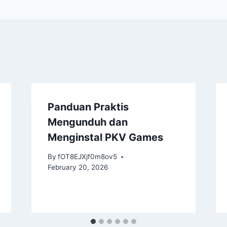
Panduan Praktis
Mengunduh dan
Menginstal PKV Games
By
fOT8EJXjf0m8ov5
February 20, 2026