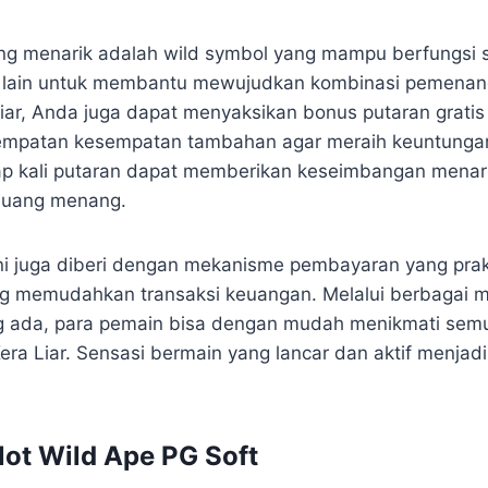
 yang menarik adalah wild symbol yang mampu berfungsi 
l lain untuk membantu mewujudkan kombinasi pemenan
iar, Anda juga dapat menyaksikan bonus putaran gratis
mpatan kesempatan tambahan agar meraih keuntunga
setiap kali putaran dapat memberikan keseimbangan menar
luang menang.
ini juga diberi dengan mekanisme pembayaran yang prak
g memudahkan transaksi keuangan. Melalui berbagai 
 ada, para pemain bisa dengan mudah menikmati semua
era Liar. Sensasi bermain yang lancar dan aktif menjad
lot Wild Ape PG Soft