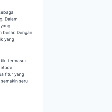
sebagai
g. Dalam
 yang
n besar. Dengan
ik yang
tik, termasuk
metode
 fitur yang
i semakin seru