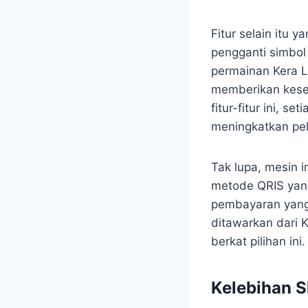
Fitur selain itu
pengganti simbo
permainan Kera L
memberikan kese
fitur-fitur ini, 
meningkatkan pe
Tak lupa, mesin 
metode QRIS yan
pembayaran yang
ditawarkan dari K
berkat pilihan ini.
Kelebihan S