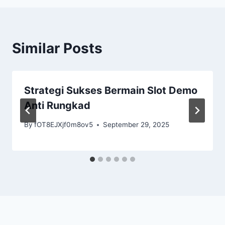
Similar Posts
Strategi Sukses Bermain Slot Demo
Anti Rungkad
By
fOT8EJXjf0m8ov5
September 29, 2025