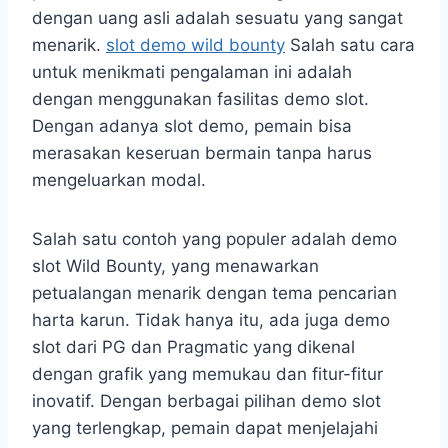
dengan uang asli adalah sesuatu yang sangat
menarik.
slot demo wild bounty
Salah satu cara
untuk menikmati pengalaman ini adalah
dengan menggunakan fasilitas demo slot.
Dengan adanya slot demo, pemain bisa
merasakan keseruan bermain tanpa harus
mengeluarkan modal.
Salah satu contoh yang populer adalah demo
slot Wild Bounty, yang menawarkan
petualangan menarik dengan tema pencarian
harta karun. Tidak hanya itu, ada juga demo
slot dari PG dan Pragmatic yang dikenal
dengan grafik yang memukau dan fitur-fitur
inovatif. Dengan berbagai pilihan demo slot
yang terlengkap, pemain dapat menjelajahi