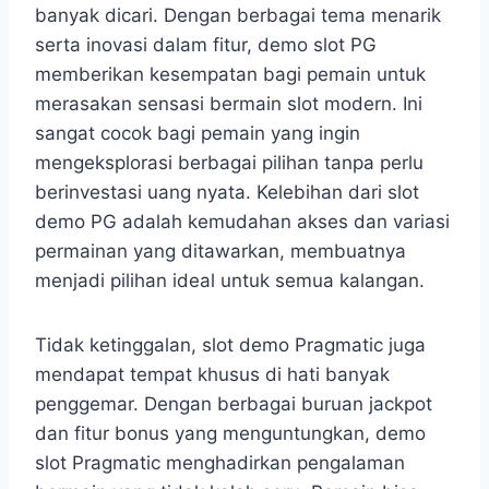
banyak dicari. Dengan berbagai tema menarik
serta inovasi dalam fitur, demo slot PG
memberikan kesempatan bagi pemain untuk
merasakan sensasi bermain slot modern. Ini
sangat cocok bagi pemain yang ingin
mengeksplorasi berbagai pilihan tanpa perlu
berinvestasi uang nyata. Kelebihan dari slot
demo PG adalah kemudahan akses dan variasi
permainan yang ditawarkan, membuatnya
menjadi pilihan ideal untuk semua kalangan.
Tidak ketinggalan, slot demo Pragmatic juga
mendapat tempat khusus di hati banyak
penggemar. Dengan berbagai buruan jackpot
dan fitur bonus yang menguntungkan, demo
slot Pragmatic menghadirkan pengalaman