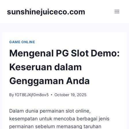
Skip
sunshinejuiceco.com
to
content
GAME ONLINE
Mengenal PG Slot Demo:
Keseruan dalam
Genggaman Anda
By
fOT8EJXjf0m8ov5
October 19, 2025
Dalam dunia permainan slot online,
kesempatan untuk mencoba berbagai jenis
permainan sebelum memasang taruhan