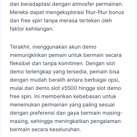
dan beradaptasi dengan atmosfer permainan.
Mereka dapat mengeksplorasi fitur-fitur bonus
dan free spin tanpa merasa tertekan oleh
faktor kehilangan.
Terakhir, menggunakan akun demo
memungkinkan pemain untuk bermain secara
fleksibel dan tanpa komitmen. Dengan slot
demo terlengkap yang tersedia, pemain bisa
dengan mudah beralih antara berbagai opsi,
mulai dari demo slot x5500 hingga slot demo
free spin. Ini memberikan kebebasan untuk
menemukan permainan yang paling sesuai
dengan preferensi dan gaya bermain masing-
masing, sehingga meningkatkan pengalaman
bermain secara keseluruhan.