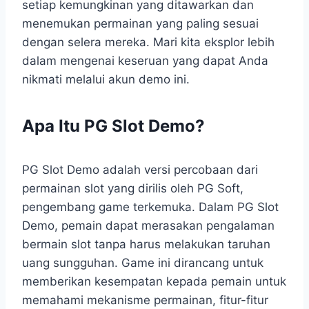
setiap kemungkinan yang ditawarkan dan
menemukan permainan yang paling sesuai
dengan selera mereka. Mari kita eksplor lebih
dalam mengenai keseruan yang dapat Anda
nikmati melalui akun demo ini.
Apa Itu PG Slot Demo?
PG Slot Demo adalah versi percobaan dari
permainan slot yang dirilis oleh PG Soft,
pengembang game terkemuka. Dalam PG Slot
Demo, pemain dapat merasakan pengalaman
bermain slot tanpa harus melakukan taruhan
uang sungguhan. Game ini dirancang untuk
memberikan kesempatan kepada pemain untuk
memahami mekanisme permainan, fitur-fitur