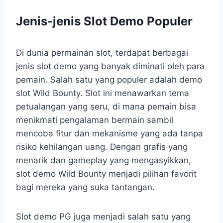
Jenis-jenis Slot Demo Populer
Di dunia permainan slot, terdapat berbagai
jenis slot demo yang banyak diminati oleh para
pemain. Salah satu yang populer adalah demo
slot Wild Bounty. Slot ini menawarkan tema
petualangan yang seru, di mana pemain bisa
menikmati pengalaman bermain sambil
mencoba fitur dan mekanisme yang ada tanpa
risiko kehilangan uang. Dengan grafis yang
menarik dan gameplay yang mengasyikkan,
slot demo Wild Bounty menjadi pilihan favorit
bagi mereka yang suka tantangan.
Slot demo PG juga menjadi salah satu yang