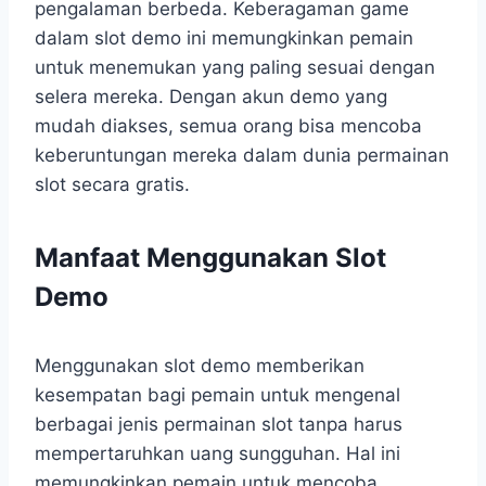
pengalaman berbeda. Keberagaman game
dalam slot demo ini memungkinkan pemain
untuk menemukan yang paling sesuai dengan
selera mereka. Dengan akun demo yang
mudah diakses, semua orang bisa mencoba
keberuntungan mereka dalam dunia permainan
slot secara gratis.
Manfaat Menggunakan Slot
Demo
Menggunakan slot demo memberikan
kesempatan bagi pemain untuk mengenal
berbagai jenis permainan slot tanpa harus
mempertaruhkan uang sungguhan. Hal ini
memungkinkan pemain untuk mencoba