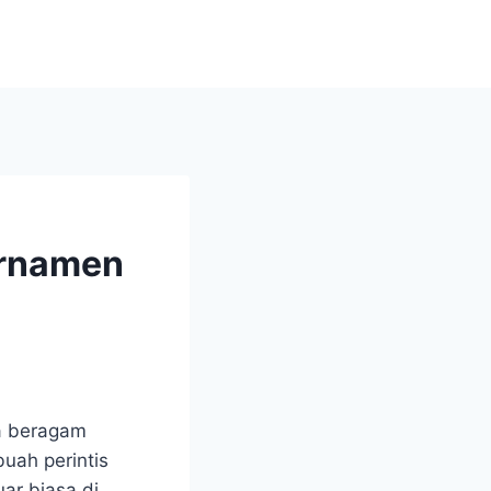
urnamen
a beragam
uah perintis
uar biasa di