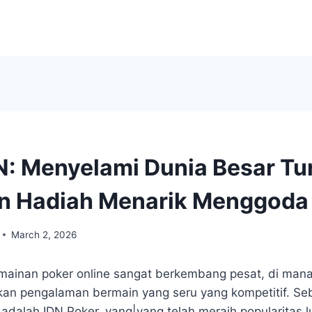
N: Menyelami Dunia Besar T
an Hadiah Menarik Menggoda
March 2, 2026
mainan poker online sangat berkembang pesat, di man
kan pengalaman bermain yang seru yang kompetitif. Seb
i adalah IDN Poker, yang|yang telah meraih popularitas l