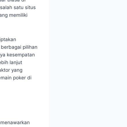
salah satu situs
ang memiliki
iptakan
berbagai pilihan
nya kesempatan
bih lanjut
aktor yang
emain poker di
a, menawarkan