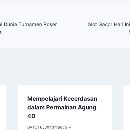
hi Dunia Turnamen Poker
Slot Gacor Hari In
s
Mempelajari Kecerdasan
dalam Permainan Agung
4D
By
fOT8EJXjf0m8ov5