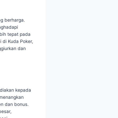
g berharga.
nghadapi
bih tepat pada
i di Kuda Poker,
ggiurkan dan
sediakan kepada
memenangkan
en dan bonus.
besar,