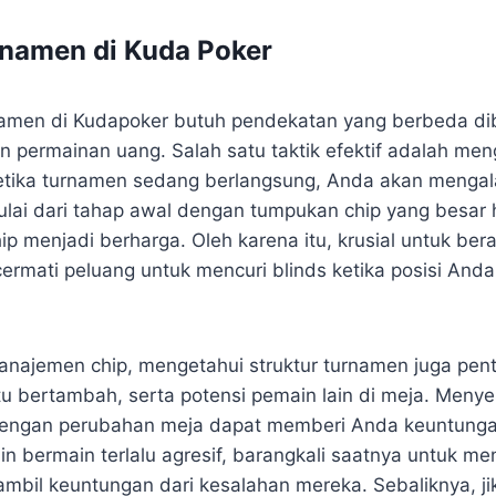
rnamen di Kuda Poker
amen di Kudapoker butuh pendekatan yang berbeda di
 permainan uang. Salah satu taktik efektif adalah meng
etika turnamen sedang berlangsung, Anda akan menga
lai dari tahap awal dengan tumpukan chip yang besar h
ip menjadi berharga. Oleh karena itu, krusial untuk berak
ermati peluang untuk mencuri blinds ketika posisi Anda
manajemen chip, mengetahui struktur turnamen juga pent
itu bertambah, serta potensi pemain lain di meja. Meny
dengan perubahan meja dapat memberi Anda keuntunga
in bermain terlalu agresif, barangkali saatnya untuk m
bil keuntungan dari kesalahan mereka. Sebaliknya, ji