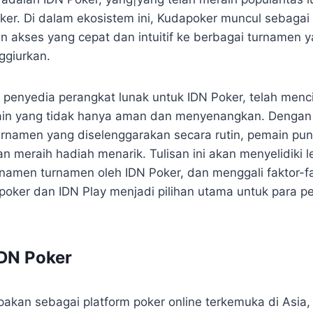
ker. Di dalam ekosistem ini, Kudapoker muncul sebagai 
 akses yang cepat dan intuitif ke berbagai turnamen y
ggiurkan.
i penyedia perangkat lunak untuk IDN Poker, telah menc
in yang tidak hanya aman dan menyenangkan. Dengan 
rnamen yang diselenggarakan secara rutin, pemain pu
n meraih hadiah menarik. Tulisan ini akan menyelidiki le
rnamen turnamen oleh IDN Poker, dan menggali faktor-f
oker dan IDN Play menjadi pilihan utama untuk para p
IDN Poker
upakan sebagai platform poker online terkemuka di Asi