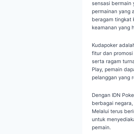
sensasi bermain
permainan yang a
beragam tingkat k
keamanan yang ha
Kudapoker adalah
fitur dan promos
serta ragam tur
Play, pemain dap
pelanggan yang r
Dengan IDN Poker
berbagai negara
Melalui terus be
untuk menyediak
pemain.