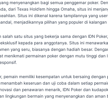
 yang menyenangkan bagi semua penggemar poker. De
da, dari Texas Hold’em hingga Omaha, situs ini menjan
eahlian. Situs ini dikenal karena tampilannya yang user
ndal, menjadikannya pilihan yang populer di kalangan
 salah satu situs yang bekerja sama dengan IDN Poke
i eksklusif kepada para anggotanya. Situs ini menawar
namen yang seru, biasanya dengan hadiah besar. Deng
at menikmati permainan poker dengan mutu tinggi dan 
esponsif.
, pemain memiliki kesempatan untuk bersaing dengan p
, menambah keseruan dan uji coba dalam setiap perma
rinovasi dan penawaran menarik, IDN Poker dan kudapo
an lingkungan bermain yang menyenangkan dan aman b