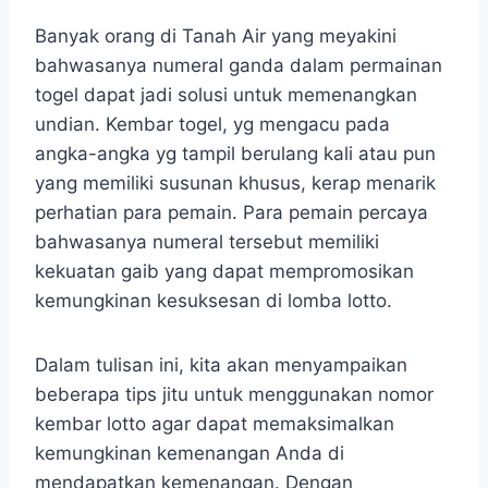
Banyak orang di Tanah Air yang meyakini
bahwasanya numeral ganda dalam permainan
togel dapat jadi solusi untuk memenangkan
undian. Kembar togel, yg mengacu pada
angka-angka yg tampil berulang kali atau pun
yang memiliki susunan khusus, kerap menarik
perhatian para pemain. Para pemain percaya
bahwasanya numeral tersebut memiliki
kekuatan gaib yang dapat mempromosikan
kemungkinan kesuksesan di lomba lotto.
Dalam tulisan ini, kita akan menyampaikan
beberapa tips jitu untuk menggunakan nomor
kembar lotto agar dapat memaksimalkan
kemungkinan kemenangan Anda di
mendapatkan kemenangan. Dengan