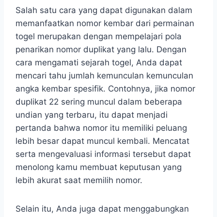
Salah satu cara yang dapat digunakan dalam
memanfaatkan nomor kembar dari permainan
togel merupakan dengan mempelajari pola
penarikan nomor duplikat yang lalu. Dengan
cara mengamati sejarah togel, Anda dapat
mencari tahu jumlah kemunculan kemunculan
angka kembar spesifik. Contohnya, jika nomor
duplikat 22 sering muncul dalam beberapa
undian yang terbaru, itu dapat menjadi
pertanda bahwa nomor itu memiliki peluang
lebih besar dapat muncul kembali. Mencatat
serta mengevaluasi informasi tersebut dapat
menolong kamu membuat keputusan yang
lebih akurat saat memilih nomor.
Selain itu, Anda juga dapat menggabungkan