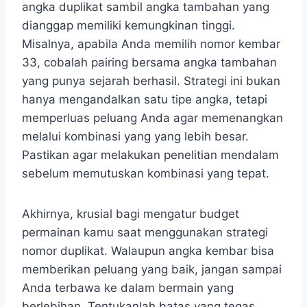
angka duplikat sambil angka tambahan yang
dianggap memiliki kemungkinan tinggi.
Misalnya, apabila Anda memilih nomor kembar
33, cobalah pairing bersama angka tambahan
yang punya sejarah berhasil. Strategi ini bukan
hanya mengandalkan satu tipe angka, tetapi
memperluas peluang Anda agar memenangkan
melalui kombinasi yang yang lebih besar.
Pastikan agar melakukan penelitian mendalam
sebelum memutuskan kombinasi yang tepat.
Akhirnya, krusial bagi mengatur budget
permainan kamu saat menggunakan strategi
nomor duplikat. Walaupun angka kembar bisa
memberikan peluang yang baik, jangan sampai
Anda terbawa ke dalam bermain yang
berlebihan. Tentukanlah batas yang tegas