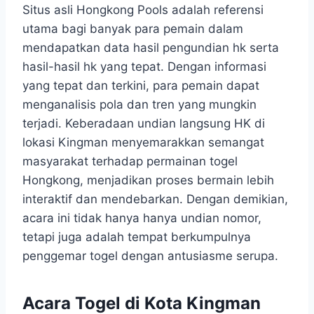
Situs asli Hongkong Pools adalah referensi
utama bagi banyak para pemain dalam
mendapatkan data hasil pengundian hk serta
hasil-hasil hk yang tepat. Dengan informasi
yang tepat dan terkini, para pemain dapat
menganalisis pola dan tren yang mungkin
terjadi. Keberadaan undian langsung HK di
lokasi Kingman menyemarakkan semangat
masyarakat terhadap permainan togel
Hongkong, menjadikan proses bermain lebih
interaktif dan mendebarkan. Dengan demikian,
acara ini tidak hanya hanya undian nomor,
tetapi juga adalah tempat berkumpulnya
penggemar togel dengan antusiasme serupa.
Acara Togel di Kota Kingman