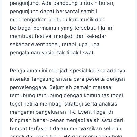
pengunjung. Ada panggung untuk hiburan,
pengunjung dapat bersantai sambil
mendengarkan pertunjukan musik dan
berbagai permainan yang tersebut. Hal ini
membuat festival menjadi dari sekedar
sekedar event togel, tetapi juga juga
pengalaman sosial tak tidak lewat.
Pengalaman ini menjadi spesial karena adanya
interaksi langsung antara para peserta dengan
penyelenggara. Sejumlah pemain merasa
terhubung terhubung dengan komunitas togel
togel ketika membagi strategi serta analisis
mengenai pengeluaran HK. Event Togel di
Kingman benar-benar menjadi salah satu dari
tempat terfavorit dalam menyaksikan seluruh
aspek daripada togel HK dan merayakan hoki