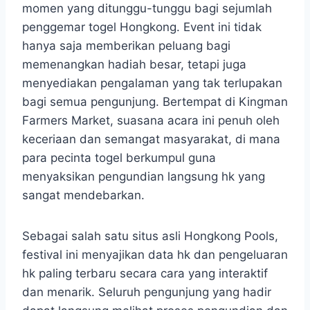
momen yang ditunggu-tunggu bagi sejumlah
penggemar togel Hongkong. Event ini tidak
hanya saja memberikan peluang bagi
memenangkan hadiah besar, tetapi juga
menyediakan pengalaman yang tak terlupakan
bagi semua pengunjung. Bertempat di Kingman
Farmers Market, suasana acara ini penuh oleh
keceriaan dan semangat masyarakat, di mana
para pecinta togel berkumpul guna
menyaksikan pengundian langsung hk yang
sangat mendebarkan.
Sebagai salah satu situs asli Hongkong Pools,
festival ini menyajikan data hk dan pengeluaran
hk paling terbaru secara cara yang interaktif
dan menarik. Seluruh pengunjung yang hadir