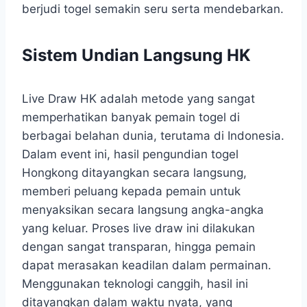
berjudi togel semakin seru serta mendebarkan.
Sistem Undian Langsung HK
Live Draw HK adalah metode yang sangat
memperhatikan banyak pemain togel di
berbagai belahan dunia, terutama di Indonesia.
Dalam event ini, hasil pengundian togel
Hongkong ditayangkan secara langsung,
memberi peluang kepada pemain untuk
menyaksikan secara langsung angka-angka
yang keluar. Proses live draw ini dilakukan
dengan sangat transparan, hingga pemain
dapat merasakan keadilan dalam permainan.
Menggunakan teknologi canggih, hasil ini
ditayangkan dalam waktu nyata, yang