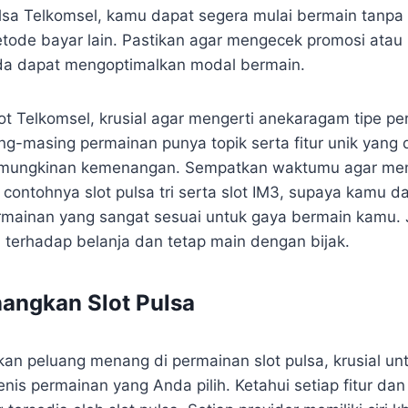
a Telkomsel, kamu dapat segera mulai bermain tanpa h
ode bayar lain. Pastikan agar mengecek promosi atau
nda dapat mengoptimalkan modal bermain.
lot Telkomsel, krusial agar mengerti anekaragam tipe p
ng-masing permainan punya topik serta fitur unik yang 
emungkinan kemenangan. Sempatkan waktumu agar m
 contohnya slot pulsa tri serta slot IM3, supaya kamu d
mainan yang sangat sesuai untuk gaya bermain kamu. 
 terhadap belanja dan tetap main dengan bijak.
angkan Slot Pulsa
an peluang menang di permainan slot pulsa, krusial 
is permainan yang Anda pilih. Ketahui setiap fitur dan