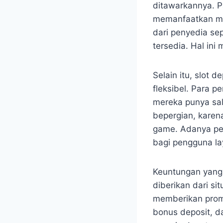
ditawarkannya. P
memanfaatkan me
dari penyedia se
tersedia. Hal ini
Selain itu, slot 
fleksibel. Para 
mereka punya sal
bepergian, karen
game. Adanya per
bagi pengguna la
Keuntungan yang 
diberikan dari si
memberikan prom
bonus deposit, 