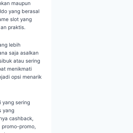
ankan maupun
do yang berasal
ame slot yang
an praktis.
ang lebih
ana saja asalkan
sibuk atau sering
pat menikmati
jadi opsi menarik
i yang sering
is yang
nya cashback,
n promo-promo,