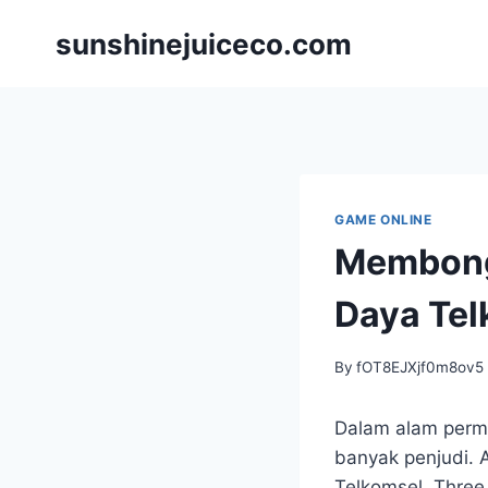
Skip
sunshinejuiceco.com
to
content
GAME ONLINE
Membongk
Daya Te
By
fOT8EJXjf0m8ov5
Dalam alam permai
banyak penjudi. 
Telkomsel, Thre