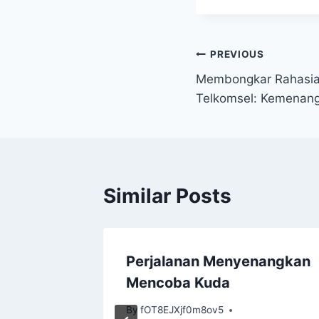
Post
PREVIOUS
Membongkar Rahasia 
navigation
Telkomsel: Kemenang
Similar Posts
akta
Perjalanan Menyenangkan
boja
Mencoba Kuda
lu
By
fOT8EJXjf0m8ov5