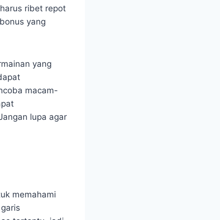
arus ribet repot
 bonus yang
ermainan yang
dapat
encoba macam-
apat
Jangan lupa agar
untuk memahami
 garis