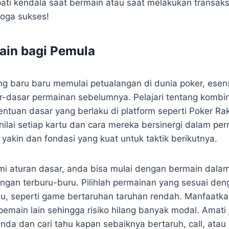
pati kendala saat bermain atau saat melakukan transaks
oga sukses!
ain bagi Pemula
g baru baru memulai petualangan di dunia poker, esens
-dasar permainan sebelumnya. Pelajari tentang kombina
entuan dasar yang berlaku di platform seperti Poker Ra
nilai setiap kartu dan cara mereka bersinergi dalam pe
yakin dan fondasi yang kuat untuk taktik berikutnya.
 aturan dasar, anda bisa mulai dengan bermain dalam
ngan terburu-buru. Pilihlah permainan yang sesuai den
 seperti game bertaruhan taruhan rendah. Manfaatka
pemain lain sehingga risiko hilang banyak modal. Amati
da dan cari tahu kapan sebaiknya bertaruh, call, atau 