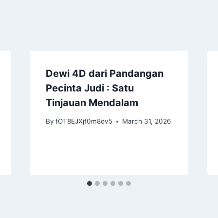
Dewi 4D dari Pandangan
Pecinta Judi : Satu
Tinjauan Mendalam
By
fOT8EJXjf0m8ov5
March 31, 2026