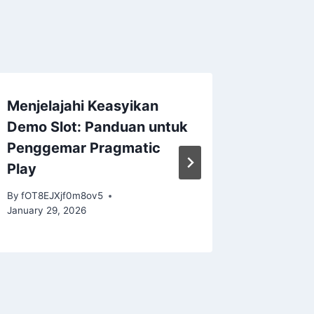
Menjelajahi Keasyikan
Taruhan
Demo Slot: Panduan untuk
Membon
Penggemar Pragmatic
Draw d
Play
By
fOT8EJ
January 20
By
fOT8EJXjf0m8ov5
January 29, 2026