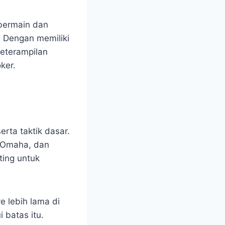
 bermain dan
. Dengan memiliki
keterampilan
ker.
rta taktik dasar.
n Omaha, dan
ting untuk
e lebih lama di
 batas itu.