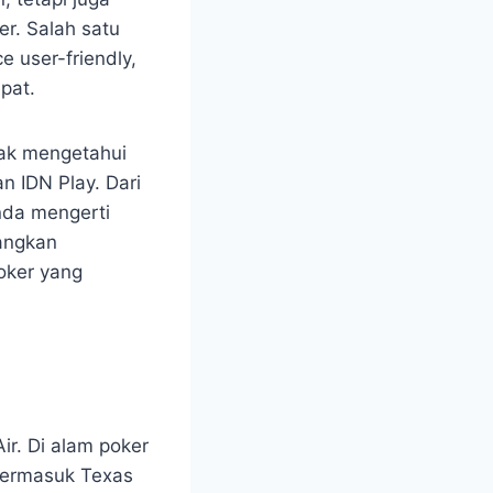
r. Salah satu
 user-friendly,
pat.
dak mengetahui
n IDN Play. Dari
nda mengerti
angkan
oker yang
ir. Di alam poker
 termasuk Texas