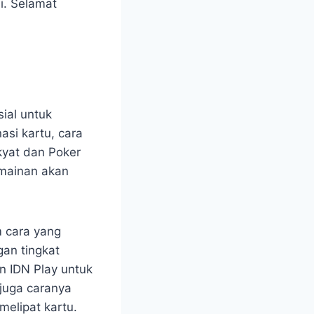
i. Selamat
ial untuk
si kartu, cara
kyat dan Poker
rmainan akan
 cara yang
gan tingkat
n IDN Play untuk
 juga caranya
melipat kartu.