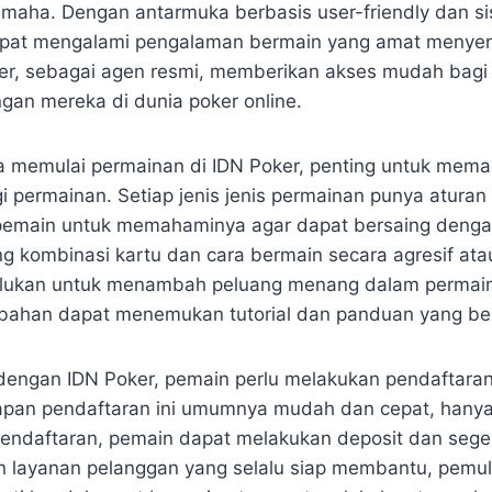
maha. Dengan antarmuka berbasis user-friendly dan s
pat mengalami pengalaman bermain yang amat menye
er, sebagai agen resmi, memberikan akses mudah bagi
gan mereka di dunia poker online.
 memulai permainan di IDN Poker, penting untuk mema
gi permainan. Setiap jenis jenis permainan punya atura
 pemain untuk memahaminya agar dapat bersaing dengan 
ng kombinasi kartu dan cara bermain secara agresif ata
erlukan untuk menambah peluang menang dalam permain
mbahan dapat menemukan tutorial dan panduan yang be
engan IDN Poker, pemain perlu melakukan pendaftaran 
apan pendaftaran ini umumnya mudah dan cepat, hanya 
endaftaran, pemain dapat melakukan deposit dan sege
layanan pelanggan yang selalu siap membantu, pemula