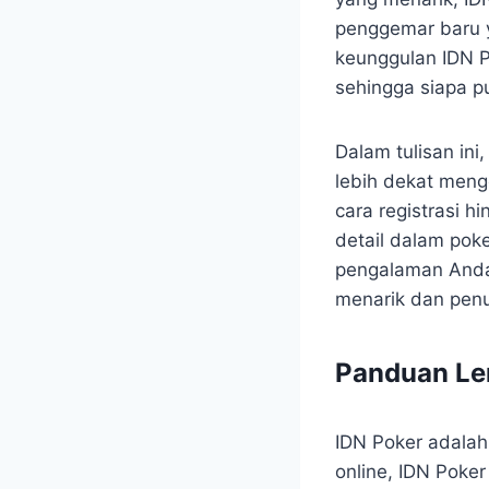
penggemar baru y
keunggulan IDN Po
sehingga siapa 
Dalam tulisan in
lebih dekat menge
cara registrasi 
detail dalam pok
pengalaman Anda
menarik dan pen
Panduan Le
IDN Poker adalah 
online, IDN Poke