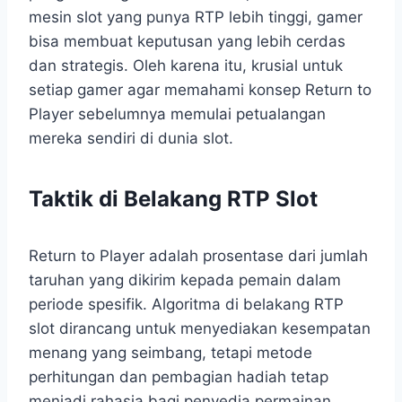
mesin slot yang punya RTP lebih tinggi, gamer
bisa membuat keputusan yang lebih cerdas
dan strategis. Oleh karena itu, krusial untuk
setiap gamer agar memahami konsep Return to
Player sebelumnya memulai petualangan
mereka sendiri di dunia slot.
Taktik di Belakang RTP Slot
Return to Player adalah prosentase dari jumlah
taruhan yang dikirim kepada pemain dalam
periode spesifik. Algoritma di belakang RTP
slot dirancang untuk menyediakan kesempatan
menang yang seimbang, tetapi metode
perhitungan dan pembagian hadiah tetap
menjadi rahasia bagi penyedia permainan.