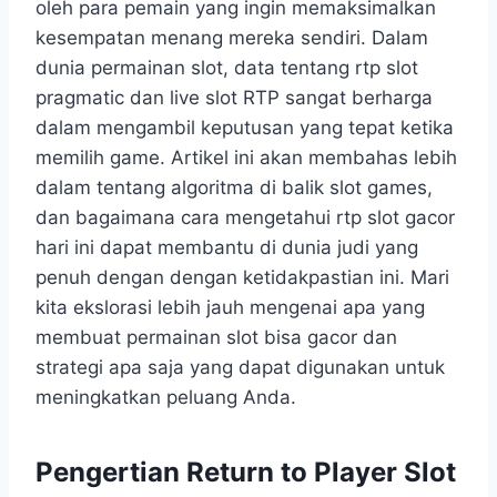
oleh para pemain yang ingin memaksimalkan
kesempatan menang mereka sendiri. Dalam
dunia permainan slot, data tentang rtp slot
pragmatic dan live slot RTP sangat berharga
dalam mengambil keputusan yang tepat ketika
memilih game. Artikel ini akan membahas lebih
dalam tentang algoritma di balik slot games,
dan bagaimana cara mengetahui rtp slot gacor
hari ini dapat membantu di dunia judi yang
penuh dengan dengan ketidakpastian ini. Mari
kita ekslorasi lebih jauh mengenai apa yang
membuat permainan slot bisa gacor dan
strategi apa saja yang dapat digunakan untuk
meningkatkan peluang Anda.
Pengertian Return to Player Slot