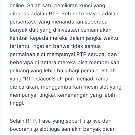
online. Salah satu pemikiran kunci yang
dibahas adalah RTP. Return to Player adalah
persentase yang menandakan seberapa
banyak duit yang diinvestasi pemain akan
kembali kepada mereka dalam jangka waktu
tertentu. Ingatlah bahwa tidak semua
permainan slot mempunyai RTP serupa, dan
beberapa di antara mereka bisa memberikan
peluang yang lebih baik bagi pemain. Istilah
yang “RTP Gacor Slot” pun menjadi ramai
dibicarakan, menggambarkan mesin slot yang
mempunyai tingkat kemenangan yang lebih
tinggi.
Selain RTP, frasa yang seperti rtp live dan
bocoran rtp slot juga semakin banyak dicari