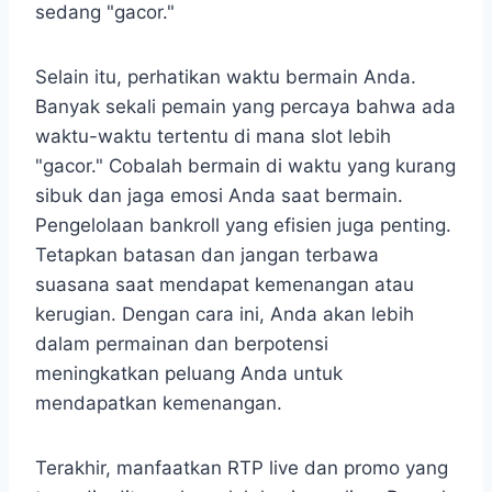
sedang "gacor."
Selain itu, perhatikan waktu bermain Anda.
Banyak sekali pemain yang percaya bahwa ada
waktu-waktu tertentu di mana slot lebih
"gacor." Cobalah bermain di waktu yang kurang
sibuk dan jaga emosi Anda saat bermain.
Pengelolaan bankroll yang efisien juga penting.
Tetapkan batasan dan jangan terbawa
suasana saat mendapat kemenangan atau
kerugian. Dengan cara ini, Anda akan lebih
dalam permainan dan berpotensi
meningkatkan peluang Anda untuk
mendapatkan kemenangan.
Terakhir, manfaatkan RTP live dan promo yang