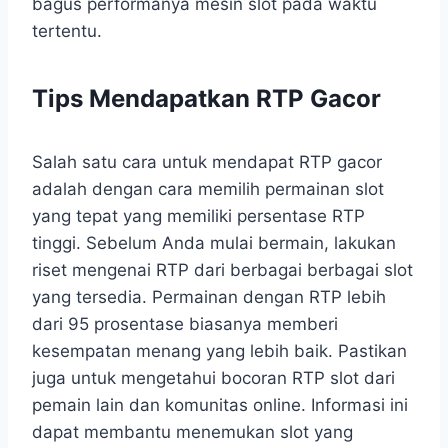
bagus performanya mesin slot pada waktu
tertentu.
Tips Mendapatkan RTP Gacor
Salah satu cara untuk mendapat RTP gacor
adalah dengan cara memilih permainan slot
yang tepat yang memiliki persentase RTP
tinggi. Sebelum Anda mulai bermain, lakukan
riset mengenai RTP dari berbagai berbagai slot
yang tersedia. Permainan dengan RTP lebih
dari 95 prosentase biasanya memberi
kesempatan menang yang lebih baik. Pastikan
juga untuk mengetahui bocoran RTP slot dari
pemain lain dan komunitas online. Informasi ini
dapat membantu menemukan slot yang