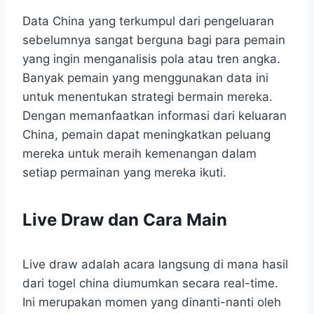
Data China yang terkumpul dari pengeluaran
sebelumnya sangat berguna bagi para pemain
yang ingin menganalisis pola atau tren angka.
Banyak pemain yang menggunakan data ini
untuk menentukan strategi bermain mereka.
Dengan memanfaatkan informasi dari keluaran
China, pemain dapat meningkatkan peluang
mereka untuk meraih kemenangan dalam
setiap permainan yang mereka ikuti.
Live Draw dan Cara Main
Live draw adalah acara langsung di mana hasil
dari togel china diumumkan secara real-time.
Ini merupakan momen yang dinanti-nanti oleh