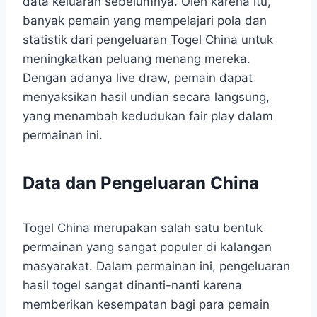
data keluaran sebelumnya. Oleh karena itu,
banyak pemain yang mempelajari pola dan
statistik dari pengeluaran Togel China untuk
meningkatkan peluang menang mereka.
Dengan adanya live draw, pemain dapat
menyaksikan hasil undian secara langsung,
yang menambah kedudukan fair play dalam
permainan ini.
Data dan Pengeluaran China
Togel China merupakan salah satu bentuk
permainan yang sangat populer di kalangan
masyarakat. Dalam permainan ini, pengeluaran
hasil togel sangat dinanti-nanti karena
memberikan kesempatan bagi para pemain