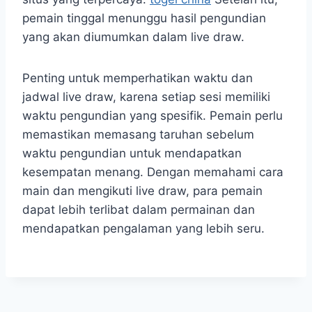
pemain tinggal menunggu hasil pengundian
yang akan diumumkan dalam live draw.
Penting untuk memperhatikan waktu dan
jadwal live draw, karena setiap sesi memiliki
waktu pengundian yang spesifik. Pemain perlu
memastikan memasang taruhan sebelum
waktu pengundian untuk mendapatkan
kesempatan menang. Dengan memahami cara
main dan mengikuti live draw, para pemain
dapat lebih terlibat dalam permainan dan
mendapatkan pengalaman yang lebih seru.