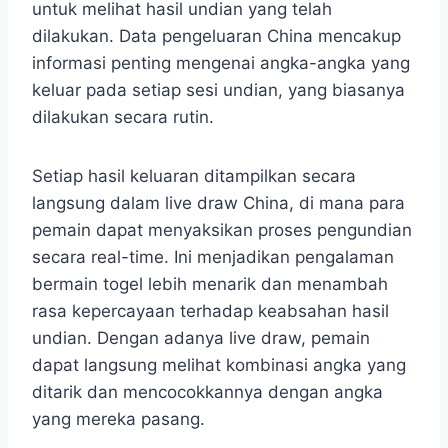
untuk melihat hasil undian yang telah
dilakukan. Data pengeluaran China mencakup
informasi penting mengenai angka-angka yang
keluar pada setiap sesi undian, yang biasanya
dilakukan secara rutin.
Setiap hasil keluaran ditampilkan secara
langsung dalam live draw China, di mana para
pemain dapat menyaksikan proses pengundian
secara real-time. Ini menjadikan pengalaman
bermain togel lebih menarik dan menambah
rasa kepercayaan terhadap keabsahan hasil
undian. Dengan adanya live draw, pemain
dapat langsung melihat kombinasi angka yang
ditarik dan mencocokkannya dengan angka
yang mereka pasang.