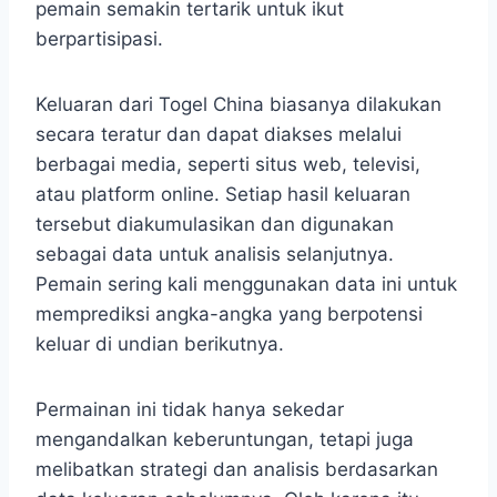
pemain semakin tertarik untuk ikut
berpartisipasi.
Keluaran dari Togel China biasanya dilakukan
secara teratur dan dapat diakses melalui
berbagai media, seperti situs web, televisi,
atau platform online. Setiap hasil keluaran
tersebut diakumulasikan dan digunakan
sebagai data untuk analisis selanjutnya.
Pemain sering kali menggunakan data ini untuk
memprediksi angka-angka yang berpotensi
keluar di undian berikutnya.
Permainan ini tidak hanya sekedar
mengandalkan keberuntungan, tetapi juga
melibatkan strategi dan analisis berdasarkan